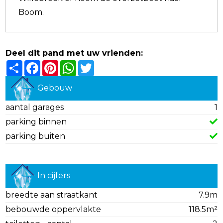
Boom.
Deel dit pand met uw vrienden:
Share
Facebook
Pinterest
WhatsApp
Twitter
Gebouw
aantal garages
1
parking binnen
parking buiten
In cijfers
breedte aan straatkant
7.9m
bebouwde oppervlakte
118.5m²