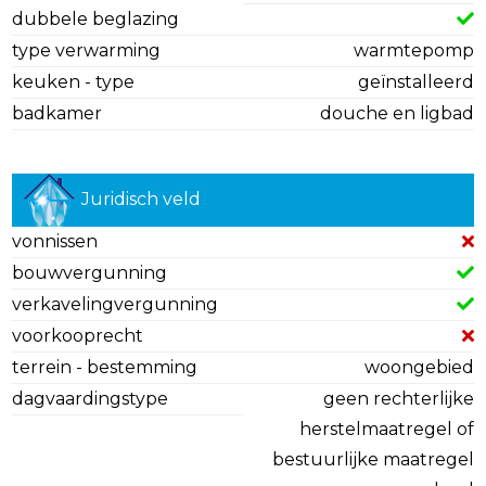
dubbele beglazing
type verwarming
warmtepomp
keuken - type
geïnstalleerd
badkamer
douche en ligbad
Juridisch veld
vonnissen
bouwvergunning
verkavelingvergunning
voorkooprecht
terrein - bestemming
woongebied
dagvaardingstype
geen rechterlijke
herstelmaatregel of
bestuurlijke maatregel