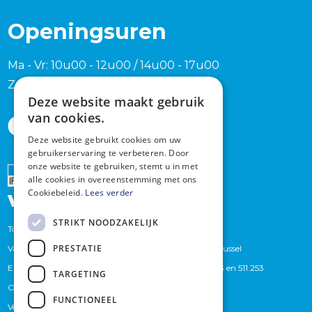
Openingsuren
Ma - Vr: 10u00 - 12u00 / 14u00 - 17u00
Zaterdag en zondag na afspraak
Deze website maakt gebruik
van cookies.
Deze website gebruikt cookies om uw
gebruikerservaring te verbeteren. Door
onze website te gebruiken, stemt u in met
Erkend
alle cookies in overeenstemming met ons
Cookiebeleid.
Lees verder
vastgoedmakelaar
STRIKT NOODZAKELIJK
Toezichthoudende autoriteit : Beroepsinstituut van
PRESTATIE
Vastgoedmakelaars,Luxemburgstraat 16 B te 1000 Brussel
Erkend Vastgoedmakelaars bemiddelaars BIV. 509.373 en 511.253
TARGETING
Onderworpen aan de
BIV-plichtenleer
FUNCTIONEEL
Verzekeraar (BA en borgstelling): Axa