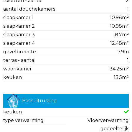
toiletten - aantal
2
aantal douchekamers
1
slaapkamer 1
10.98m²
slaapkamer 2
10.98m²
slaapkamer 3
18.7m²
slaapkamer 4
12.48m²
gevelbreedte
7.9m
terras - aantal
1
woonkamer
34.25m²
keuken
13.5m²
Basisuitrusting
keuken
type verwarming
Vloerverwarming
gedeeltelijk