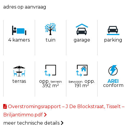
adres op aanvraag
4 kamers
tuin
garage
parking
terras
opp.
opp.
AREI
terrein
bewoon.
conform
392 m²
191 m²
Overstromingsrapport – J De Blockstraat, Tisselt –
Briljantimmo.pdf
meer technische details