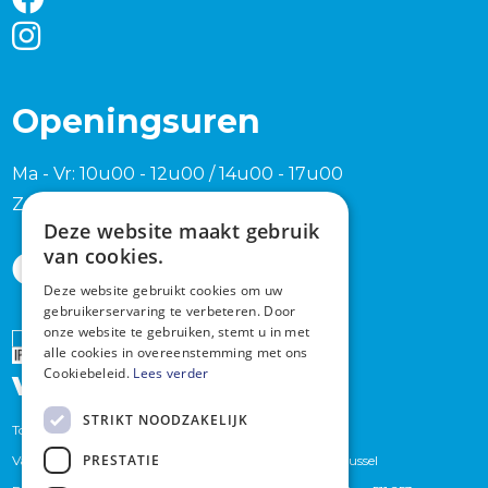
Openingsuren
Ma - Vr: 10u00 - 12u00 / 14u00 - 17u00
Zaterdag en zondag na afspraak
Deze website maakt gebruik
van cookies.
Deze website gebruikt cookies om uw
gebruikerservaring te verbeteren. Door
onze website te gebruiken, stemt u in met
Erkend
alle cookies in overeenstemming met ons
Cookiebeleid.
Lees verder
vastgoedmakelaar
STRIKT NOODZAKELIJK
Toezichthoudende autoriteit : Beroepsinstituut van
PRESTATIE
Vastgoedmakelaars,Luxemburgstraat 16 B te 1000 Brussel