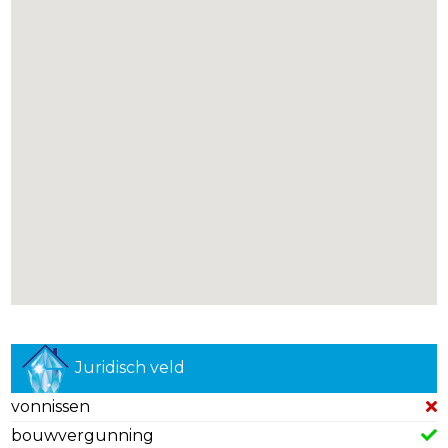
Juridisch veld
vonnissen
bouwvergunning