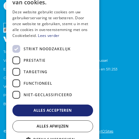
van cookies.
Deze website gebruikt cookies om uw
gebruikerservaring te verbeteren. Door
onze website te gebruiken, stemt u in met
Erkend
alle cookies in overeenstemming met ons
vastgoedmakelaar
Cookiebeleid.
Lees verder
STRIKT NOODZAKELIJK
Toezichthoudende autoriteit : Beroepsinstituut van
PRESTATIE
Vastgoedmakelaars,Luxemburgstraat 16 B te 1000 Brussel
Erkend Vastgoedmakelaars bemiddelaars BIV. 509.373 en 511.253
TARGETING
Onderworpen aan de
BIV-plichtenleer
FUNCTIONEEL
Verzekeraar (BA en borgstelling): Axa
NIET-GECLASSIFICEERD
Polisnummer 730.390160
Btwnummer: BE 0759.439.625
ALLES ACCEPTEREN
ALLES AFWIJZEN
© 2026 - Briljantimmo -
privacybeleid
- Website by
KMOSites