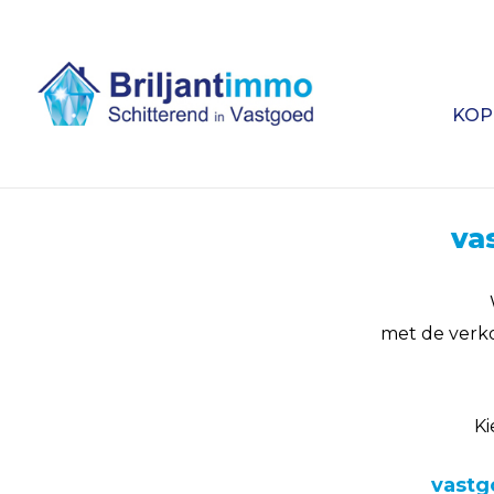
KOP
va
met de verk
Ki
vastg