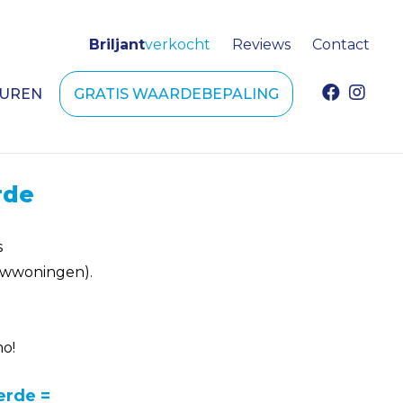
Briljant
verkocht
Reviews
Contact
HUREN
GRATIS WAARDEBEPALING
rde
s
uwwoningen).
mo!
erde =