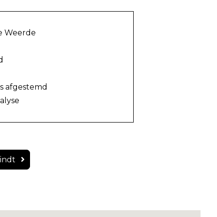
te Weerde
d
is afgestemd
alyse
vindt