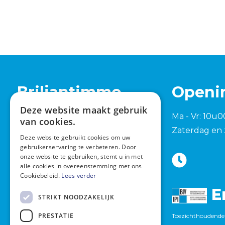
Briljantimmo
Openi
Deze website maakt gebruik
Tervuursesteenweg 762
Ma - Vr: 10u0
van cookies.
1982 Elewijt (Zemst)
Zaterdag en 
Deze website gebruikt cookies om uw
+32 15 420 277
gebruikerservaring te verbeteren. Door
onze website te gebruiken, stemt u in met
info@briljantimmo.be
alle cookies in overeenstemming met ons
Cookiebeleid.
Lees verder
E
STRIKT NOODZAKELIJK
PRESTATIE
Toezichthoudende 