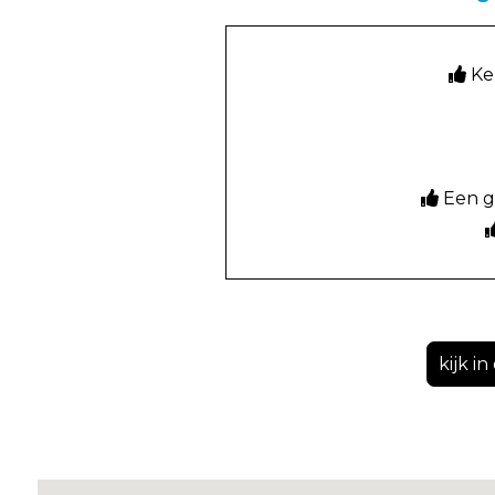
Ke
Een ge
kijk i