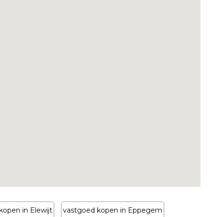
kopen in Elewijt
vastgoed kopen in Eppegem