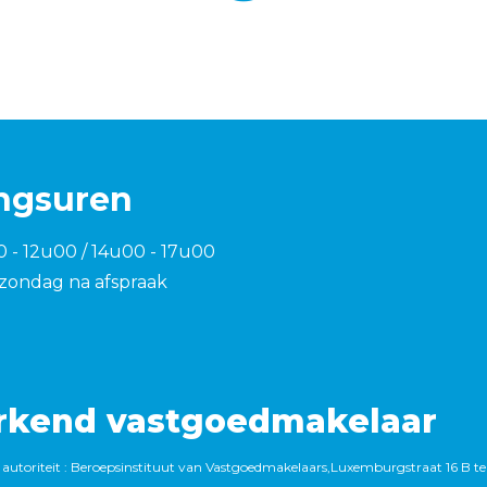
ngsuren
0 - 12u00 / 14u00 - 17u00
zondag na afspraak
rkend vastgoedmakelaar
autoriteit : Beroepsinstituut van Vastgoedmakelaars,Luxemburgstraat 16 B te