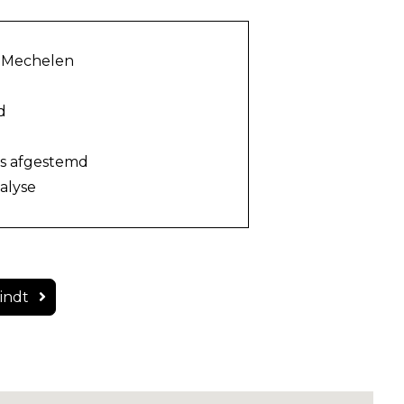
e Mechelen
d
is afgestemd
alyse
vindt