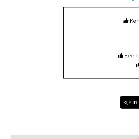
Ken
Een ge
kijk i