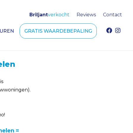
Briljant
verkocht
Reviews
Contact
HUREN
GRATIS WAARDEBEPALING
elen
is
uwwoningen).
o
mo!
helen =