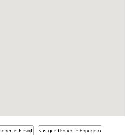
kopen in Elewijt
vastgoed kopen in Eppegem