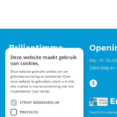
Briljantimmo
Openi
Deze website maakt gebruik
Tervuursesteenweg 762
Ma - Vr: 10u0
van cookies.
1982 Elewijt (Zemst)
Zaterdag en 
Deze website gebruikt cookies om uw
+32 15 420 277
gebruikerservaring te verbeteren. Door
onze website te gebruiken, stemt u in met
info@briljantimmo.be
alle cookies in overeenstemming met ons
Cookiebeleid.
Lees verder
E
STRIKT NOODZAKELIJK
PRESTATIE
Toezichthoudende 