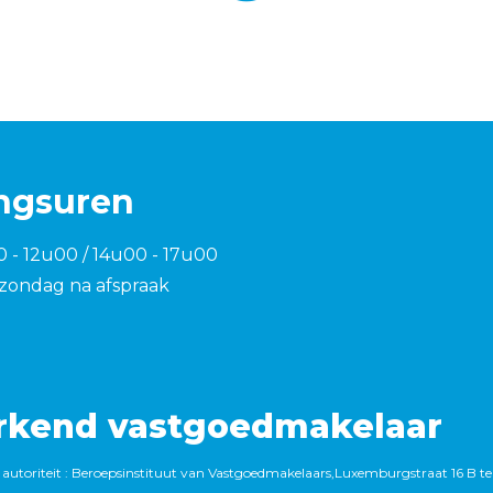
ngsuren
0 - 12u00 / 14u00 - 17u00
zondag na afspraak
rkend vastgoedmakelaar
autoriteit : Beroepsinstituut van Vastgoedmakelaars,Luxemburgstraat 16 B te