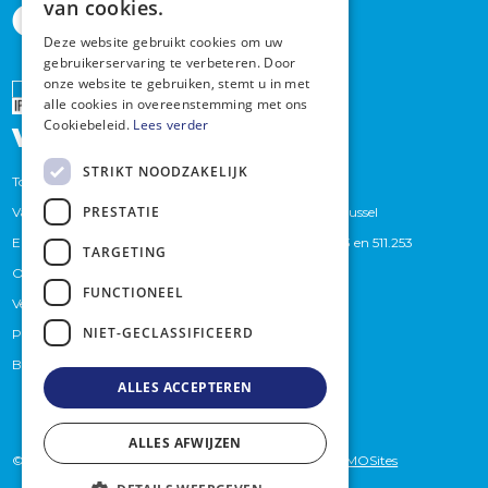
van cookies.
Deze website gebruikt cookies om uw
gebruikerservaring te verbeteren. Door
onze website te gebruiken, stemt u in met
Erkend
alle cookies in overeenstemming met ons
vastgoedmakelaar
Cookiebeleid.
Lees verder
STRIKT NOODZAKELIJK
Toezichthoudende autoriteit : Beroepsinstituut van
PRESTATIE
Vastgoedmakelaars,Luxemburgstraat 16 B te 1000 Brussel
Erkend Vastgoedmakelaars bemiddelaars BIV. 509.373 en 511.253
TARGETING
Onderworpen aan de
BIV-plichtenleer
FUNCTIONEEL
Verzekeraar (BA en borgstelling): Axa
NIET-GECLASSIFICEERD
Polisnummer 730.390160
Btwnummer: BE 0759.439.625
ALLES ACCEPTEREN
ALLES AFWIJZEN
© 2026 - Briljantimmo -
privacybeleid
- Website by
KMOSites