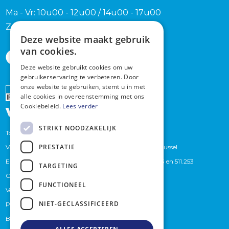
Ma - Vr: 10u00 - 12u00 / 14u00 - 17u00
Zaterdag en zondag na afspraak
Deze website maakt gebruik
van cookies.
Deze website gebruikt cookies om uw
gebruikerservaring te verbeteren. Door
onze website te gebruiken, stemt u in met
Erkend
alle cookies in overeenstemming met ons
vastgoedmakelaar
Cookiebeleid.
Lees verder
STRIKT NOODZAKELIJK
Toezichthoudende autoriteit : Beroepsinstituut van
PRESTATIE
Vastgoedmakelaars,Luxemburgstraat 16 B te 1000 Brussel
Erkend Vastgoedmakelaars bemiddelaars BIV. 509.373 en 511.253
TARGETING
Onderworpen aan de
BIV-plichtenleer
FUNCTIONEEL
Verzekeraar (BA en borgstelling): Axa
NIET-GECLASSIFICEERD
Polisnummer 730.390160
Btwnummer: BE 0759.439.625