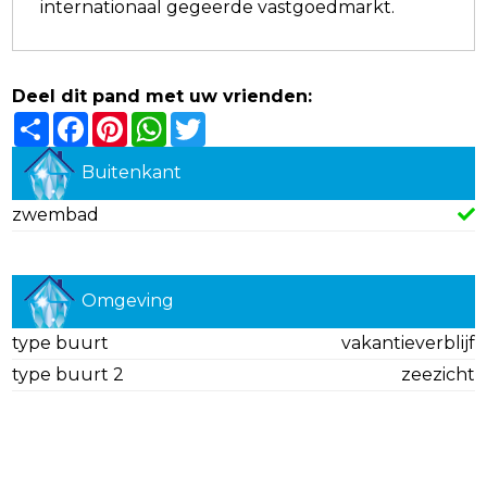
internationaal gegeerde vastgoedmarkt.
Deel dit pand met uw vrienden:
Share
Facebook
Pinterest
WhatsApp
Twitter
Buitenkant
zwembad
Omgeving
type buurt
vakantieverblijf
type buurt 2
zeezicht