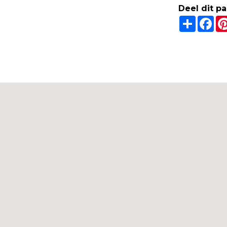
Deel dit p
Share
Fa