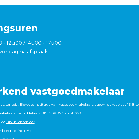
ngsuren
0 - 12u00 / 14u00 - 17u00
zondag na afspraak
rkend vastgoedmakelaar
autoriteit : Beroepsinstituut van Vastgoedmakelaars,Luxemburgstraat 16 B te
kelaars bemiddelaars BIV. 509.373 en 511.253
 de
BIV-plichtenleer
 borgstelling): Axa