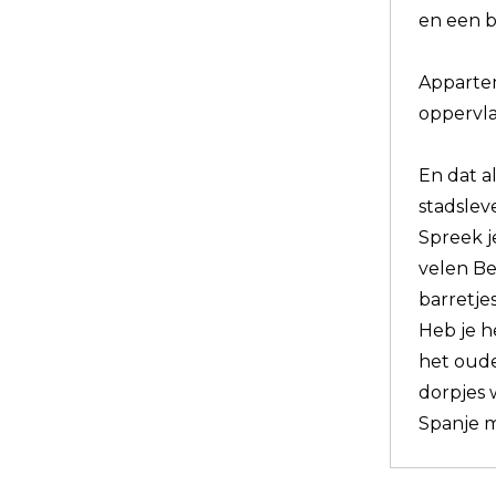
en een b
Appartem
oppervla
En dat a
stadsleve
Spreek j
velen Be
barretje
Heb je h
het oude
dorpjes 
Spanje m