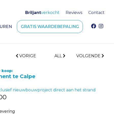
Briljant
verkocht
Reviews
Contact
HUREN
GRATIS WAARDEBEPALING
VORIGE
ALL
VOLGENDE
 koop:
ent te Calpe
lusief nieuwbouwproject direct aan het strand
00
levering