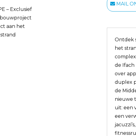
MAIL O
Ontdek s
het stran
complex 
de Ifach
over app
duplex p
de Midde
nieuwe t
uit: een
een ver
jacuzzi’
fitnessr