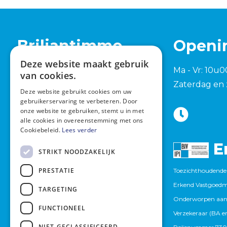
Briljantimmo
Openi
Deze website maakt gebruik
Tervuursesteenweg 762
Ma - Vr: 10u0
van cookies.
1982 Elewijt (Zemst)
Zaterdag en 
Deze website gebruikt cookies om uw
+32 15 420 277
gebruikerservaring te verbeteren. Door
onze website te gebruiken, stemt u in met
info@briljantimmo.be
alle cookies in overeenstemming met ons
Cookiebeleid.
Lees verder
E
STRIKT NOODZAKELIJK
PRESTATIE
Toezichthoudende 
Erkend Vastgoedma
TARGETING
Onderworpen aan
FUNCTIONEEL
Verzekeraar (BA en
NIET-GECLASSIFICEERD