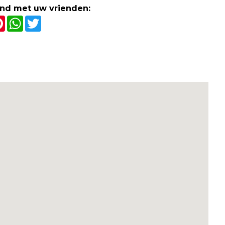
and met uw vrienden:
cebook
Pinterest
WhatsApp
Twitter