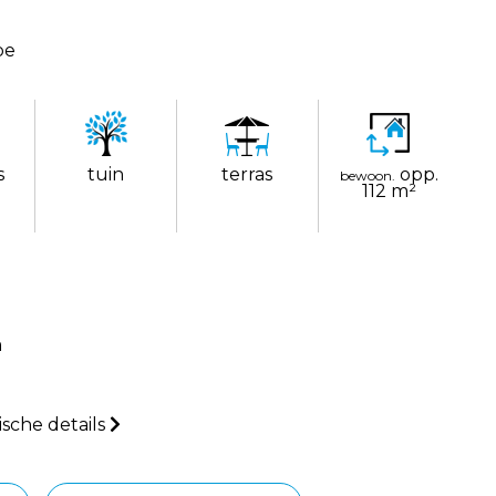
pe
s
tuin
terras
opp.
bewoon.
112 m²
m
sche details