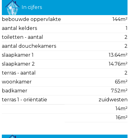
In cijfers
bebouwde oppervlakte
144m²
aantal kelders
1
toiletten - aantal
2
aantal douchekamers
2
slaapkamer 1
13.64m²
slaapkamer 2
14.76m²
terras - aantal
2
woonkamer
65m²
badkamer
7.52m²
terras 1 - oriëntatie
zuidwesten
14m²
16m²