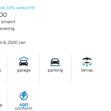
eeds 30% verkocht!
500
project
levering
4-6, 2500 Lier
s
garage
parking
terras
p.
AREI
conform