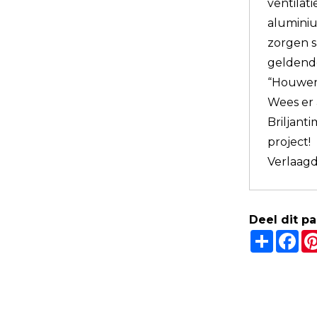
ventilat
alumini
zorgen 
geldend
“Houweri
Wees er 
Briljant
project!
Verlaagd
Deel dit p
Share
Fa