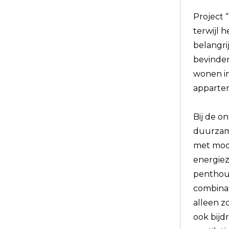
Project “
terwijl 
belangri
bevinden
wonen in
appartem
Bij de o
duurzame
met mode
energiez
penthou
combinat
alleen z
ook bijd