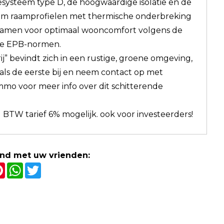
iesysteem type D, de hoogwaardige isolatie en de
um raamprofielen met thermische onderbreking
samen voor optimaal wooncomfort volgens de
e EPB-normen.
j” bevindt zich in een rustige, groene omgeving,
als de eerste bij en neem contact op met
immo voor meer info over dit schitterende
 BTW tarief 6% mogelijk. ook voor investeerders!
and met uw vrienden:
cebook
Pinterest
WhatsApp
Twitter