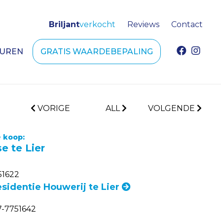
Briljant
verkocht
Reviews
Contact
HUREN
GRATIS WAARDEBEPALING
VORIGE
ALL
VOLGENDE
 koop:
e te Lier
51622
esidentie Houwerij te Lier
-7751642