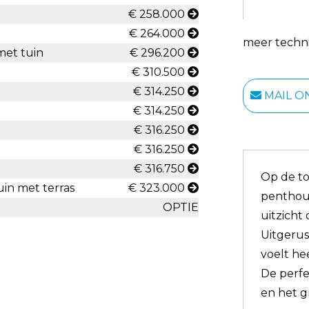
€ 258.000
€ 264.000
meer techni
met tuin
€ 296.200
€ 310.500
€ 314.250
MAIL O
€ 314.250
€ 316.250
€ 316.250
€ 316.750
Op de to
uin met terras
€ 323.000
penthous
OPTIE
uitzicht
Uitgerus
voelt hee
De perfe
en het 