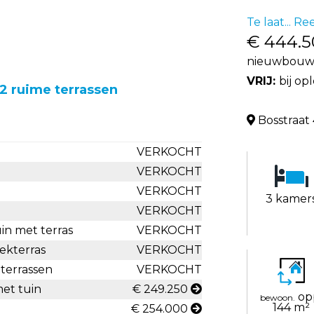
Te laat... R
€ 444.
nieuwbouw 
VRIJ:
bij op
2 ruime terrassen
Bosstraat 
VERKOCHT
VERKOCHT
VERKOCHT
3 kamer
VERKOCHT
in met terras
VERKOCHT
ekterras
VERKOCHT
terrassen
VERKOCHT
met tuin
€ 249.250
op
bewoon.
144 m²
€ 254.000