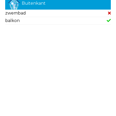
Buitenkant
zwembad
balkon