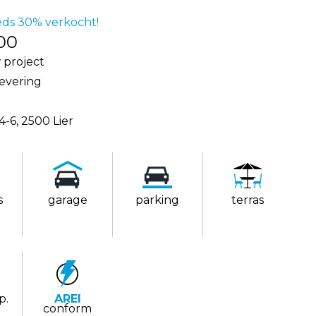
eeds 30% verkocht!
00
project
levering
4-6, 2500 Lier
s
garage
parking
terras
p.
AREI
conform