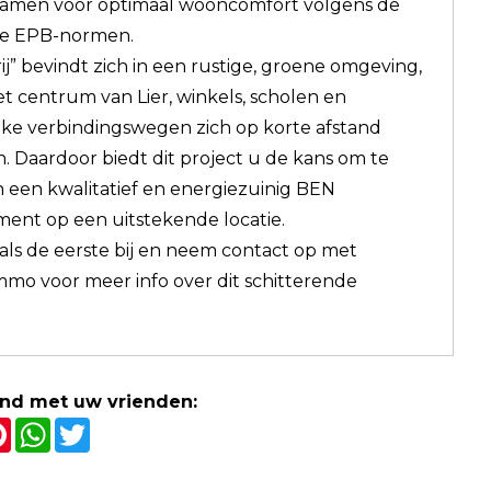
samen voor optimaal wooncomfort volgens de
e EPB-normen.
j” bevindt zich in een rustige, groene omgeving,
het centrum van Lier, winkels, scholen en
jke verbindingswegen zich op korte afstand
. Daardoor biedt dit project u de kans om te
 een kwalitatief en energiezuinig BEN
ent op een uitstekende locatie.
als de eerste bij en neem contact op met
immo voor meer info over dit schitterende
and met uw vrienden:
cebook
Pinterest
WhatsApp
Twitter