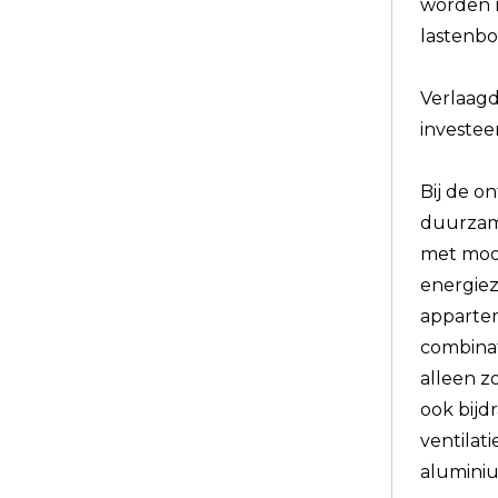
worden n
lastenbo
Verlaagd
investee
Bij de o
duurzame
met mode
energiez
apparte
combinat
alleen z
ook bijd
ventilat
alumini