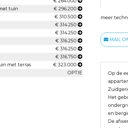
€ 264.000
met tuin
€ 296.200
€ 310.500
meer techni
€ 314.250
€ 314.250
MAIL O
€ 316.250
€ 316.250
€ 316.750
uin met terras
€ 323.000
OPTIE
Op de ee
apparte
Zuidgeric
Het gebo
ondergro
en bergi
De afwe