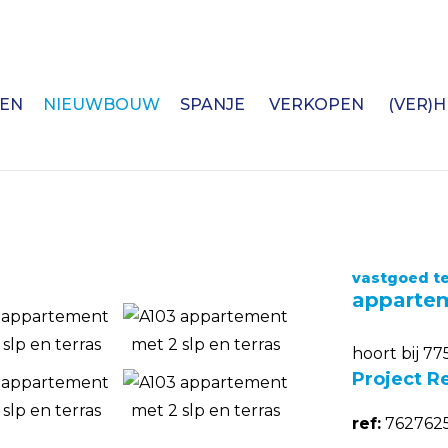
EN
NIEUWBOUW
SPANJE
VERKOPEN
(VER)
vastgoed te
appartem
hoort bij 77
Project R
ref:
7627625