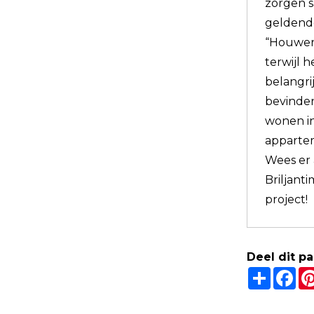
zorgen 
geldend
“Houweri
terwijl 
belangri
bevinden
wonen in
appartem
Wees er 
Briljant
project!
Deel dit p
Share
Fa