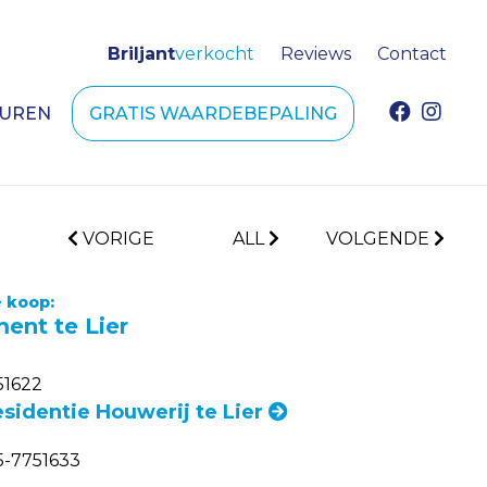
Briljant
verkocht
Reviews
Contact
HUREN
GRATIS WAARDEBEPALING
VORIGE
ALL
VOLGENDE
 koop:
ent te Lier
51622
esidentie Houwerij te Lier
-7751633