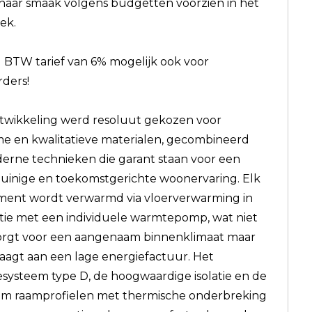
aar smaak volgens budgetten voorzien in het
ek.
 BTW tarief van 6% mogelijk ook voor
rders!
ntwikkeling werd resoluut gekozen voor
 en kwalitatieve materialen, gecombineerd
rne technieken die garant staan voor een
uinige en toekomstgerichte woonervaring. Elk
ment wordt verwarmd via vloerverwarming in
ie met een individuele warmtepomp, wat niet
orgt voor een aangenaam binnenklimaat maar
raagt aan een lage energiefactuur. Het
iesysteem type D, de hoogwaardige isolatie en de
um raamprofielen met thermische onderbreking