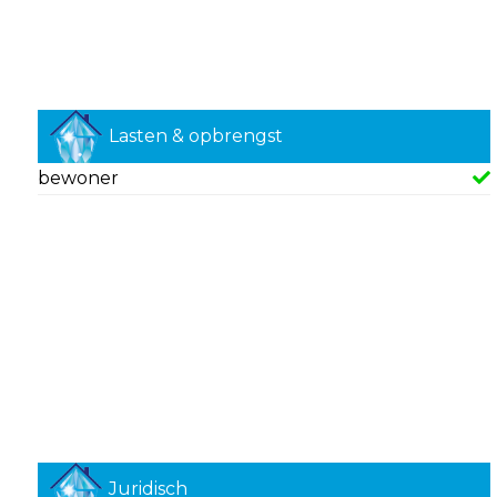
Lasten & opbrengst
bewoner
Juridisch