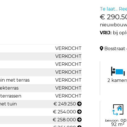
Te laat... R
€ 290.5
nieuwbouw 
VRIJ:
bij op
VERKOCHT
Bosstraat 
VERKOCHT
VERKOCHT
VERKOCHT
in met terras
VERKOCHT
2 kamer
ekterras
VERKOCHT
terrassen
VERKOCHT
met tuin
€ 249.250
€ 254.000
€ 258.000
op
bewoon.
92 m²