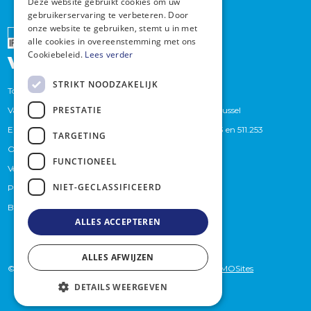
Deze website gebruikt cookies om uw
gebruikerservaring te verbeteren. Door
onze website te gebruiken, stemt u in met
Erkend
alle cookies in overeenstemming met ons
Cookiebeleid.
Lees verder
vastgoedmakelaar
STRIKT NOODZAKELIJK
Toezichthoudende autoriteit : Beroepsinstituut van
PRESTATIE
Vastgoedmakelaars,Luxemburgstraat 16 B te 1000 Brussel
Erkend Vastgoedmakelaars bemiddelaars BIV. 509.373 en 511.253
TARGETING
Onderworpen aan de
BIV-plichtenleer
FUNCTIONEEL
Verzekeraar (BA en borgstelling): Axa
NIET-GECLASSIFICEERD
Polisnummer 730.390160
Btwnummer: BE 0759.439.625
ALLES ACCEPTEREN
ALLES AFWIJZEN
© 2026 - Briljantimmo -
privacybeleid
- Website by
KMOSites
DETAILS WEERGEVEN