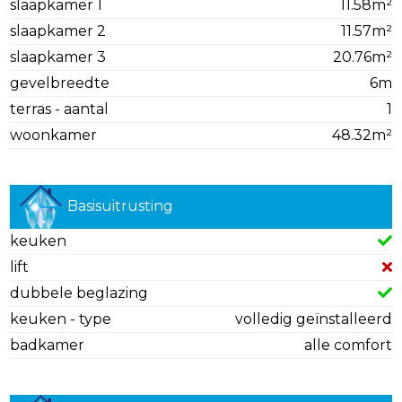
slaapkamer 1
11.58m²
slaapkamer 2
11.57m²
slaapkamer 3
20.76m²
gevelbreedte
6m
terras - aantal
1
woonkamer
48.32m²
Basisuitrusting
keuken
lift
dubbele beglazing
keuken - type
volledig geïnstalleerd
badkamer
alle comfort