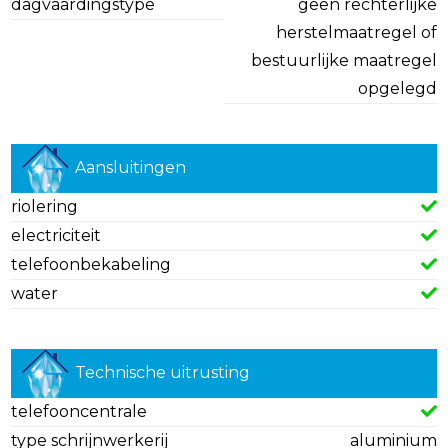
dagvaardingstype
geen rechterlijke
herstelmaatregel of
bestuurlijke maatregel
opgelegd
Aansluitingen
riolering
electriciteit
telefoonbekabeling
water
Technische uitrusting
telefooncentrale
type schrijnwerkerij
aluminium