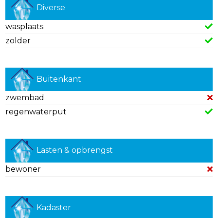
Diverse
wasplaats
zolder
Buitenkant
zwembad
regenwaterput
Lasten & opbrengst
bewoner
Kadaster