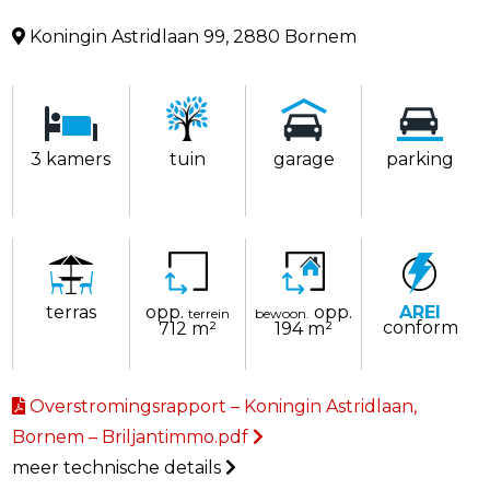
Koningin Astridlaan 99, 2880 Bornem
3 kamers
tuin
garage
parking
terras
opp.
opp.
AREI
terrein
bewoon.
conform
712 m²
194 m²
Overstromingsrapport – Koningin Astridlaan,
Bornem – Briljantimmo.pdf
meer technische details