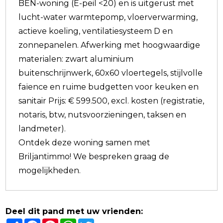
BEN-woning (E-peil <20) en is uitgerust met
lucht-water warmtepomp, vloerverwarming,
actieve koeling, ventilatiesysteem D en
zonnepanelen. Afwerking met hoogwaardige
materialen: zwart aluminium
buitenschrijnwerk, 60x60 vloertegels, stijlvolle
faïence en ruime budgetten voor keuken en
sanitair Prijs: € 599.500, excl. kosten (registratie,
notaris, btw, nutsvoorzieningen, taksen en
landmeter).
Ontdek deze woning samen met
Briljantimmo! We bespreken graag de
mogelijkheden.
Deel dit pand met uw vrienden:
Share
Facebook
Pinterest
WhatsApp
Twitter