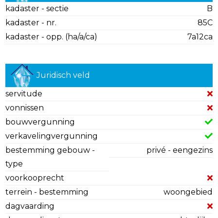
kadaster - sectie
B
kadaster - nr.
85C
kadaster - opp. (ha/a/ca)
7a12ca
Juridisch veld
servitude
vonnissen
bouwvergunning
verkavelingvergunning
bestemming gebouw -
privé - eengezins
type
voorkooprecht
terrein - bestemming
woongebied
dagvaarding