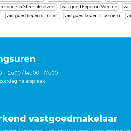
d kopen in Steenokkerzeel
vastgoed kopen in Weerde
vas
vastgoed kopen in rumst
vastgoed kopen in bornem
va
ngsuren
0 - 12u00 / 14u00 - 17u00
zondag na afspraak
rkend vastgoedmakelaar
autoriteit : Beroepsinstituut van Vastgoedmakelaars,Luxemburgstraat 16 B te