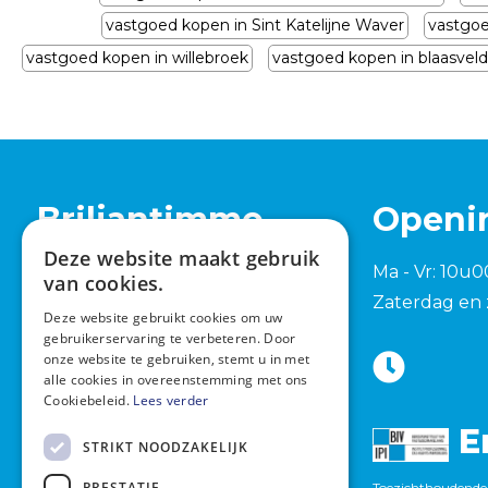
vastgoed kopen in Sint Katelijne Waver
vastgoe
vastgoed kopen in willebroek
vastgoed kopen in blaasveld
Briljantimmo
Openi
Deze website maakt gebruik
Tervuursesteenweg 762
Ma - Vr: 10u0
van cookies.
1982 Elewijt (Zemst)
Zaterdag en 
Deze website gebruikt cookies om uw
+32 15 420 277
gebruikerservaring te verbeteren. Door
onze website te gebruiken, stemt u in met
info@briljantimmo.be
alle cookies in overeenstemming met ons
Cookiebeleid.
Lees verder
E
STRIKT NOODZAKELIJK
PRESTATIE
Toezichthoudende 