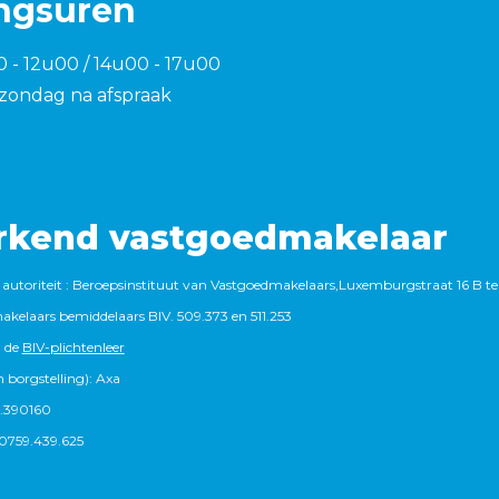
ngsuren
0 - 12u00 / 14u00 - 17u00
zondag na afspraak
rkend vastgoedmakelaar
autoriteit : Beroepsinstituut van Vastgoedmakelaars,Luxemburgstraat 16 B te
kelaars bemiddelaars BIV. 509.373 en 511.253
 de
BIV-plichtenleer
 borgstelling): Axa
.390160
759.439.625