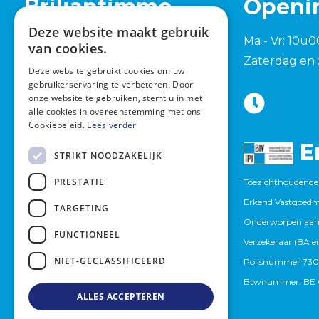
Briljantimmo
Openi
Deze website maakt gebruik
Tervuursesteenweg 762
Ma - Vr: 10u0
van cookies.
1982 Elewijt (Zemst)
Zaterdag en 
Deze website gebruikt cookies om uw
+32 15 420 277
gebruikerservaring te verbeteren. Door
onze website te gebruiken, stemt u in met
info@briljantimmo.be
alle cookies in overeenstemming met ons
Cookiebeleid.
Lees verder
E
STRIKT NOODZAKELIJK
PRESTATIE
Toezichthoudende 
Erkend Vastgoedma
TARGETING
Onderworpen aan
FUNCTIONEEL
Verzekeraar (BA en
NIET-GECLASSIFICEERD
Polisnummer 730
Btwnummer: BE 0
ALLES ACCEPTEREN