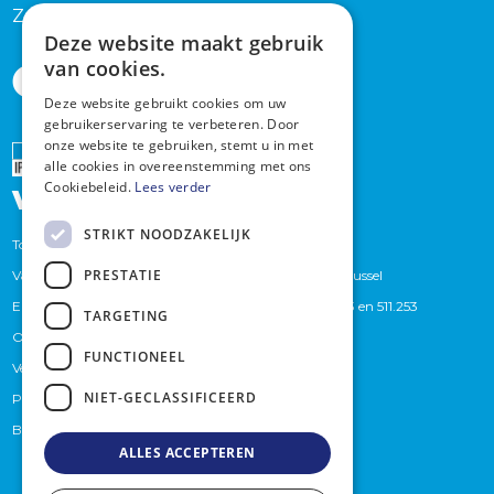
Zaterdag en zondag na afspraak
Deze website maakt gebruik
van cookies.
Deze website gebruikt cookies om uw
gebruikerservaring te verbeteren. Door
onze website te gebruiken, stemt u in met
Erkend
alle cookies in overeenstemming met ons
vastgoedmakelaar
Cookiebeleid.
Lees verder
STRIKT NOODZAKELIJK
Toezichthoudende autoriteit : Beroepsinstituut van
PRESTATIE
Vastgoedmakelaars,Luxemburgstraat 16 B te 1000 Brussel
Erkend Vastgoedmakelaars bemiddelaars BIV. 509.373 en 511.253
TARGETING
Onderworpen aan de
BIV-plichtenleer
FUNCTIONEEL
Verzekeraar (BA en borgstelling): Axa
NIET-GECLASSIFICEERD
Polisnummer 730.390160
Btwnummer: BE 0759.439.625
ALLES ACCEPTEREN