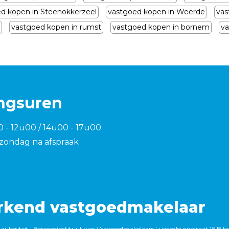
d kopen in Steenokkerzeel
vastgoed kopen in Weerde
vas
vastgoed kopen in rumst
vastgoed kopen in bornem
va
ngsuren
0 - 12u00 / 14u00 - 17u00
zondag na afspraak
rkend vastgoedmakelaar
autoriteit : Beroepsinstituut van Vastgoedmakelaars,Luxemburgstraat 16 B te