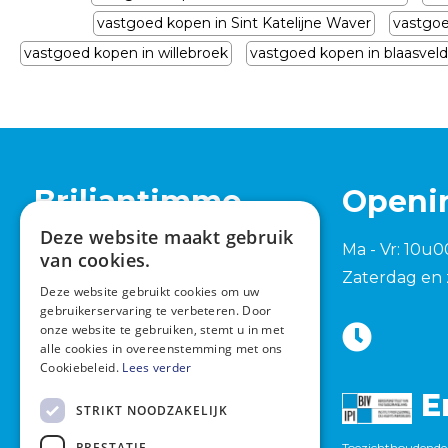
vastgoed kopen in Sint Katelijne Waver
vastgoe
vastgoed kopen in willebroek
vastgoed kopen in blaasveld
Briljantimmo
Openi
Deze website maakt gebruik
Tervuursesteenweg 762
Ma - Vr: 10u0
van cookies.
1982 Elewijt (Zemst)
Zaterdag en 
Deze website gebruikt cookies om uw
+32 15 420 277
gebruikerservaring te verbeteren. Door
onze website te gebruiken, stemt u in met
info@briljantimmo.be
alle cookies in overeenstemming met ons
Cookiebeleid.
Lees verder
E
STRIKT NOODZAKELIJK
PRESTATIE
Toezichthoudende 