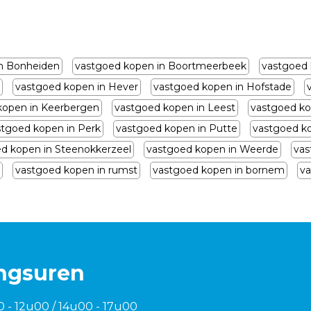
n Bonheiden
vastgoed kopen in Boortmeerbeek
vastgoed 
vastgoed kopen in Hever
vastgoed kopen in Hofstade
kopen in Keerbergen
vastgoed kopen in Leest
vastgoed ko
stgoed kopen in Perk
vastgoed kopen in Putte
vastgoed k
d kopen in Steenokkerzeel
vastgoed kopen in Weerde
vas
vastgoed kopen in rumst
vastgoed kopen in bornem
va
ngsuren
0 - 12u00 / 14u00 - 17u00