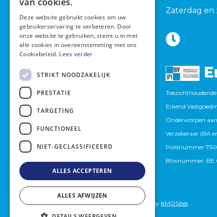
van cookies.
1982 Elewijt (Zemst)
Zaterdag en 
Deze website gebruikt cookies om uw
+32 15 420 277
gebruikerservaring te verbeteren. Door
onze website te gebruiken, stemt u in met
info@briljantimmo.be
alle cookies in overeenstemming met ons
Cookiebeleid.
Lees verder
E
STRIKT NOODZAKELIJK
PRESTATIE
Toezichthoudende 
Erkend Vastgoedma
TARGETING
Onderworpen aan
FUNCTIONEEL
Verzekeraar (BA en
NIET-GECLASSIFICEERD
Polisnummer 730
Btwnummer: BE 0
ALLES ACCEPTEREN
ALLES AFWIJZEN
© 2026 - Briljantimmo -
privacybeleid
- Website by
KMOSites
DETAILS WEERGEVEN