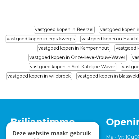
vastgoed kopen in Beerzel
vastgoed kopen i
vastgoed kopen in erps-kwerps
vastgoed kopen in Haacht
vastgoed kopen in Kampenhout
vastgoed 
vastgoed kopen in Onze-lieve-Vrouw-Waver
va
vastgoed kopen in Sint Katelijne Waver
vastgoe
vastgoed kopen in willebroek
vastgoed kopen in blaasveld
Briljantimmo
Openi
Deze website maakt gebruik
Tervuursesteenweg 762
Ma - Vr: 10u0