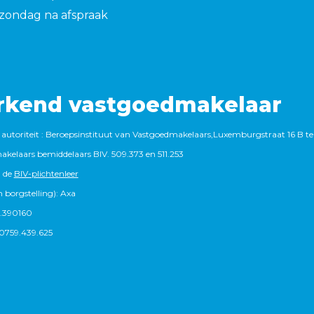
zondag na afspraak
rkend vastgoedmakelaar
autoriteit : Beroepsinstituut van Vastgoedmakelaars,Luxemburgstraat 16 B te
kelaars bemiddelaars BIV. 509.373 en 511.253
 de
BIV-plichtenleer
 borgstelling): Axa
.390160
759.439.625